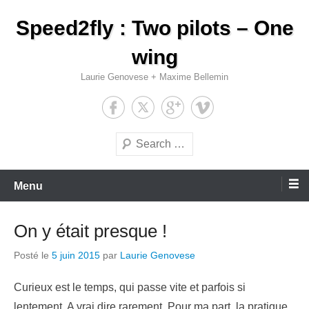
Aller
Speed2fly : Two pilots – One
au
contenu
wing
Laurie Genovese + Maxime Bellemin
Recherche
Menu
On y était presque !
Posté le
5 juin 2015
par
Laurie Genovese
Curieux est le temps, qui passe vite et parfois si
lentement. A vrai dire rarement. Pour ma part, la pratique