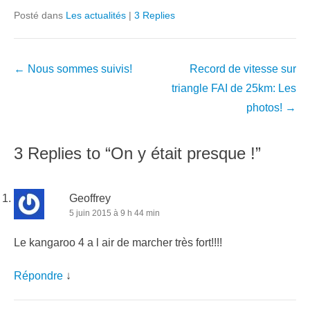
Posté dans
Les actualités
|
3 Replies
Navigation
←
Nous sommes suivis!
Record de vitesse sur
dans
triangle FAI de 25km: Les
les
photos!
→
articles
3 Replies to “On y était presque !”
Geoffrey
5 juin 2015 à 9 h 44 min
Le kangaroo 4 a l air de marcher très fort!!!!
Répondre
↓