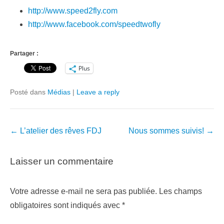
http://www.speed2fly.com
http://www.facebook.com/speedtwofly
Partager :
Plus
Posté dans
Médias
|
Leave a reply
Navigation
←
L’atelier des rêves FDJ
Nous sommes suivis!
→
dans
les
Laisser un commentaire
articles
Votre adresse e-mail ne sera pas publiée.
Les champs
obligatoires sont indiqués avec
*