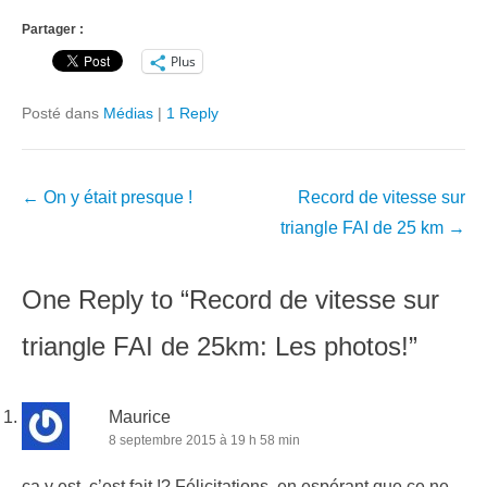
Partager :
Plus
Posté dans
Médias
|
1 Reply
Navigation
←
On y était presque !
Record de vitesse sur
dans
triangle FAI de 25 km
→
les
articles
One Reply to “Record de vitesse sur
triangle FAI de 25km: Les photos!”
Maurice
8 septembre 2015 à 19 h 58 min
ça y est, c’est fait !? Félicitations, en espérant que ce ne