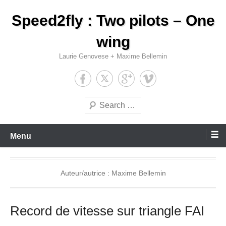
Aller
Speed2fly : Two pilots – One
au
contenu
wing
Laurie Genovese + Maxime Bellemin
Recherche
Menu
Auteur/autrice :
Maxime Bellemin
Record de vitesse sur triangle FAI